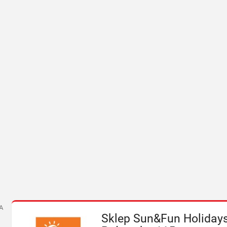
A
Sklep Sun&Fun Holidays