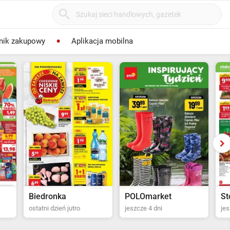
nik zakupowy
Aplikacja mobilna
POLOmarket
Stokrotka Supermarket
Bi
jeszcze 4 dni
jeszcze 5 dni
za 