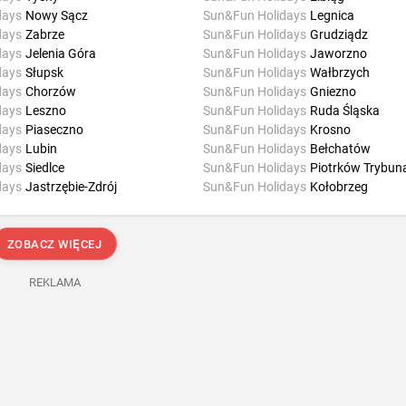
days
Nowy Sącz
Sun&Fun Holidays
Legnica
days
Zabrze
Sun&Fun Holidays
Grudziądz
days
Jelenia Góra
Sun&Fun Holidays
Jaworzno
days
Słupsk
Sun&Fun Holidays
Wałbrzych
days
Chorzów
Sun&Fun Holidays
Gniezno
days
Leszno
Sun&Fun Holidays
Ruda Śląska
days
Piaseczno
Sun&Fun Holidays
Krosno
days
Lubin
Sun&Fun Holidays
Bełchatów
days
Siedlce
Sun&Fun Holidays
Piotrków Trybuna
days
Jastrzębie-Zdrój
Sun&Fun Holidays
Kołobrzeg
ZOBACZ WIĘCEJ
REKLAMA