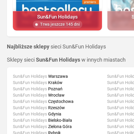
Sun&Fun Holidays
Trwa jeszcze 145 dni
Najbliższe sklepy
sieci Sun&Fun Holidays
Sklepy sieci
Sun&Fun Holidays
w innych miastach
Sun&Fun Holidays
Warszawa
Sun&Fun Holi
Sun&Fun Holidays
Kraków
Sun&Fun Holi
Sun&Fun Holidays
Poznań
Sun&Fun Holi
Sun&Fun Holidays
Wrocław
Sun&Fun Holi
Sun&Fun Holidays
Częstochowa
Sun&Fun Holi
Sun&Fun Holidays
Rzeszów
Sun&Fun Holi
Sun&Fun Holidays
Gdynia
Sun&Fun Holi
Sun&Fun Holidays
Bielsko-Biała
Sun&Fun Holi
Sun&Fun Holidays
Zielona Góra
Sun&Fun Holi
Sun&Fun Holidays
Rybnik
Sun&Fun Holi