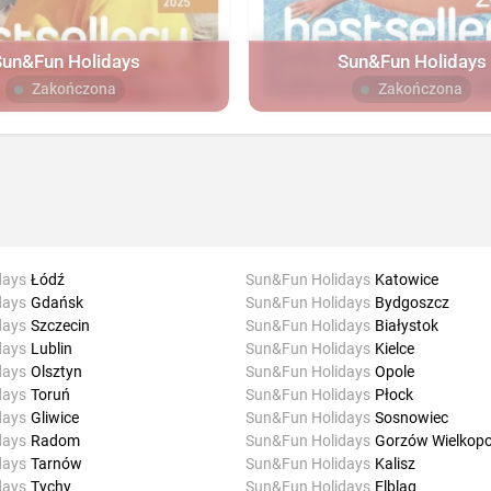
Sun&Fun Holidays
Sun&Fun Holidays
Zakończona
Zakończona
days
Łódź
Sun&Fun Holidays
Katowice
days
Gdańsk
Sun&Fun Holidays
Bydgoszcz
days
Szczecin
Sun&Fun Holidays
Białystok
days
Lublin
Sun&Fun Holidays
Kielce
days
Olsztyn
Sun&Fun Holidays
Opole
days
Toruń
Sun&Fun Holidays
Płock
days
Gliwice
Sun&Fun Holidays
Sosnowiec
days
Radom
Sun&Fun Holidays
Gorzów Wielkopo
days
Tarnów
Sun&Fun Holidays
Kalisz
days
Tychy
Sun&Fun Holidays
Elbląg