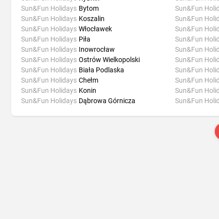
Sun&Fun Holidays
Bytom
Sun&Fun Holi
Sun&Fun Holidays
Koszalin
Sun&Fun Holi
Sun&Fun Holidays
Włocławek
Sun&Fun Holi
Sun&Fun Holidays
Piła
Sun&Fun Holi
Sun&Fun Holidays
Inowrocław
Sun&Fun Holi
Sun&Fun Holidays
Ostrów Wielkopolski
Sun&Fun Holi
Sun&Fun Holidays
Biała Podlaska
Sun&Fun Holi
Sun&Fun Holidays
Chełm
Sun&Fun Holi
Sun&Fun Holidays
Konin
Sun&Fun Holi
Sun&Fun Holidays
Dąbrowa Górnicza
Sun&Fun Holi