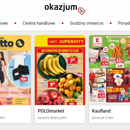
lowe
Centra handlowe
Godziny otwarcia
Porad
rket
Kaufland
Biedronka
ień jutro
jeszcze 4 dni
ostatni dzień jutro