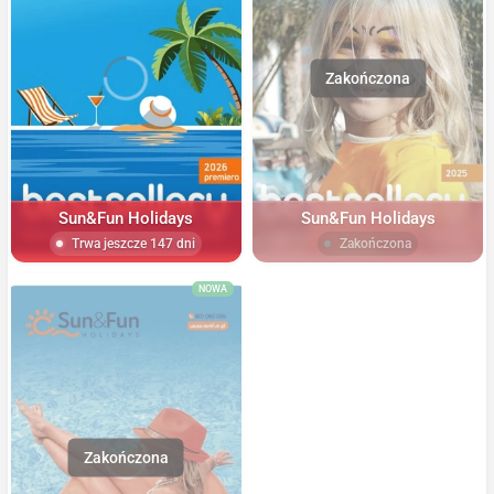
Sun&Fun Holidays
Sun&Fun Holidays
Trwa jeszcze 147 dni
Zakończona
NOWA