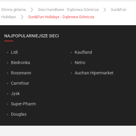
Strona główna
Sieci handlowe - Dąbrowa Górnicza
Sun&Fun
Holidays
Sun&Fun Holidays - Dąbrowa Górnicza
NAJPOPULARNIEJSZE SIECI
Lidl
Kaufland
Biedronka
Netto
Rossmann
Auchan Hipermarket
Carrefour
Jysk
Super-Pharm
Douglas
OKAZJUM.PL