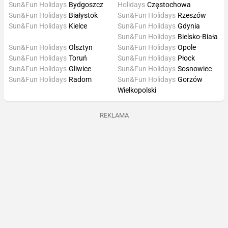
Sun&Fun Holidays
Bydgoszcz
Holidays
Częstochowa
Sun&Fun Holidays
Białystok
Sun&Fun Holidays
Rzeszów
Sun&Fun Holidays
Kielce
Sun&Fun Holidays
Gdynia
Sun&Fun Holidays
Bielsko-Biała
Sun&Fun Holidays
Olsztyn
Sun&Fun Holidays
Opole
Sun&Fun Holidays
Toruń
Sun&Fun Holidays
Płock
Sun&Fun Holidays
Gliwice
Sun&Fun Holidays
Sosnowiec
Sun&Fun Holidays
Radom
Sun&Fun Holidays
Gorzów
Wielkopolski
REKLAMA