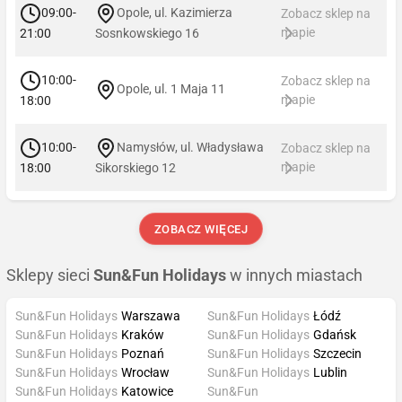
09:00-
Opole, ul. Kazimierza
Zobacz sklep na
mapie
21:00
Sosnkowskiego 16
10:00-
Zobacz sklep na
Opole, ul. 1 Maja 11
mapie
18:00
10:00-
Namysłów, ul. Władysława
Zobacz sklep na
mapie
18:00
Sikorskiego 12
ZOBACZ WIĘCEJ
Sklepy sieci
Sun&Fun Holidays
w innych miastach
Sun&Fun Holidays
Warszawa
Sun&Fun Holidays
Łódź
Sun&Fun Holidays
Kraków
Sun&Fun Holidays
Gdańsk
Sun&Fun Holidays
Poznań
Sun&Fun Holidays
Szczecin
Sun&Fun Holidays
Wrocław
Sun&Fun Holidays
Lublin
Sun&Fun Holidays
Katowice
Sun&Fun