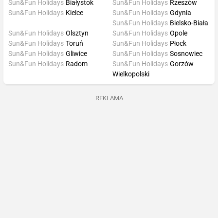
Sun&Fun Holidays
Białystok
Sun&Fun Holidays
Rzeszów
Sun&Fun Holidays
Kielce
Sun&Fun Holidays
Gdynia
Sun&Fun Holidays
Bielsko-Biała
Sun&Fun Holidays
Olsztyn
Sun&Fun Holidays
Opole
Sun&Fun Holidays
Toruń
Sun&Fun Holidays
Płock
Sun&Fun Holidays
Gliwice
Sun&Fun Holidays
Sosnowiec
Sun&Fun Holidays
Radom
Sun&Fun Holidays
Gorzów
Wielkopolski
REKLAMA