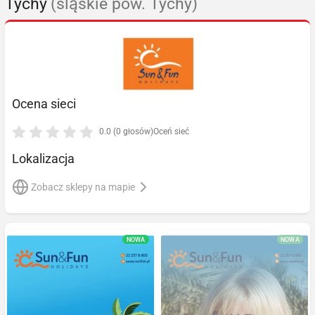
Tychy
(śląskie pow. Tychy)
Ocena sieci
0.0 (0 głosów)
Oceń sieć
Lokalizacja
Zobacz sklepy na mapie
NOWA
NOWA