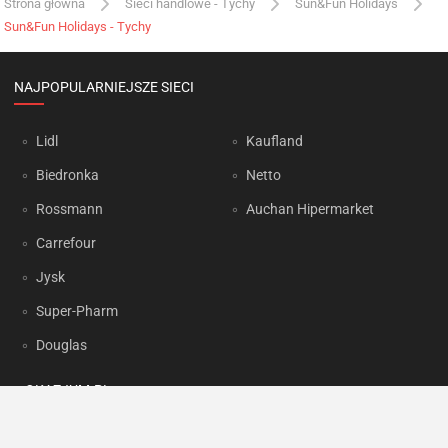
Strona główna
Sieci handlowe - Tychy
Sun&Fun Holidays
Sun&Fun Holidays - Tychy
NAJPOPULARNIEJSZE SIECI
Lidl
Kaufland
Biedronka
Netto
Rossmann
Auchan Hipermarket
Carrefour
Jysk
Super-Pharm
Douglas
OKAZJUM.PL
Kontakt
Reklama
Prywatność