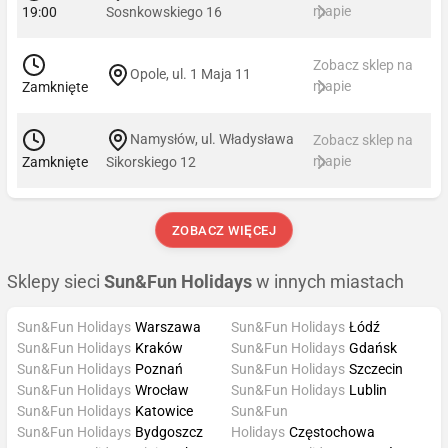
mapie
19:00
Sosnkowskiego 16
Zobacz sklep na
Opole, ul. 1 Maja 11
mapie
Zamknięte
Namysłów, ul. Władysława
Zobacz sklep na
mapie
Zamknięte
Sikorskiego 12
ZOBACZ WIĘCEJ
Sklepy sieci
Sun&Fun Holidays
w innych miastach
Sun&Fun Holidays
Warszawa
Sun&Fun Holidays
Łódź
Sun&Fun Holidays
Kraków
Sun&Fun Holidays
Gdańsk
Sun&Fun Holidays
Poznań
Sun&Fun Holidays
Szczecin
Sun&Fun Holidays
Wrocław
Sun&Fun Holidays
Lublin
Sun&Fun Holidays
Katowice
Sun&Fun
Sun&Fun Holidays
Bydgoszcz
Holidays
Częstochowa