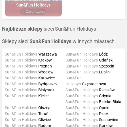
Sun&Fun Holidays
Zakończona
Najbliższe sklepy
sieci Sun&Fun Holidays
Sklepy sieci
Sun&Fun Holidays
w innych miastach
Sun&Fun Holidays
Warszawa
Sun&Fun Holidays
Łódź
Sun&Fun Holidays
Kraków
Sun&Fun Holidays
Gdańsk
Sun&Fun Holidays
Poznań
Sun&Fun Holidays
Szczecin
Sun&Fun Holidays
Wrocław
Sun&Fun Holidays
Lublin
Sun&Fun Holidays
Katowice
Sun&Fun
Sun&Fun Holidays
Bydgoszcz
Holidays
Częstochowa
Sun&Fun Holidays
Białystok
Sun&Fun Holidays
Rzeszów
Sun&Fun Holidays
Kielce
Sun&Fun Holidays
Gdynia
Sun&Fun Holidays
Bielsko-Biała
Sun&Fun Holidays
Olsztyn
Sun&Fun Holidays
Opole
Sun&Fun Holidays
Toruń
Sun&Fun Holidays
Płock
Sun&Fun Holidays
Gliwice
Sun&Fun Holidays
Sosnowiec
Sun&Fun Holidays
Radom
Sun&Fun Holidays
Gorzów