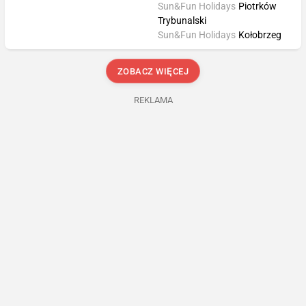
Sun&Fun Holidays
Piotrków
Trybunalski
Sun&Fun Holidays
Kołobrzeg
ZOBACZ WIĘCEJ
REKLAMA