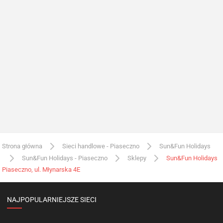
Strona główna
Sieci handlowe - Piaseczno
Sun&Fun Holidays
Sun&Fun Holidays - Piaseczno
Sklepy
Sun&Fun Holidays
Piaseczno, ul. Młynarska 4E
NAJPOPULARNIEJSZE SIECI