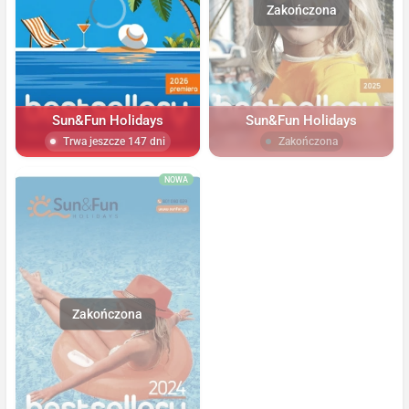
Sun&Fun Holidays
Sun&Fun Holidays
Trwa jeszcze 147 dni
Zakończona
NOWA