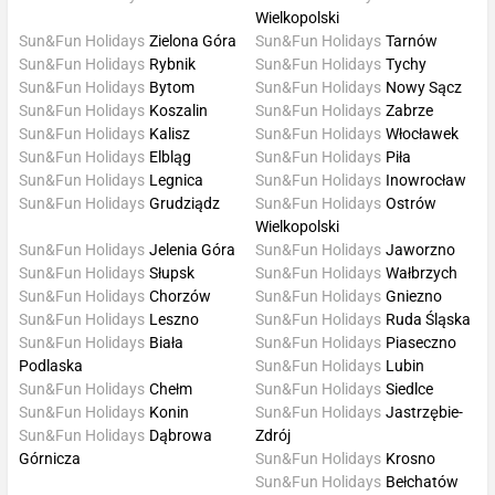
Wielkopolski
Sun&Fun Holidays
Zielona Góra
Sun&Fun Holidays
Tarnów
Sun&Fun Holidays
Rybnik
Sun&Fun Holidays
Tychy
Sun&Fun Holidays
Bytom
Sun&Fun Holidays
Nowy Sącz
Sun&Fun Holidays
Koszalin
Sun&Fun Holidays
Zabrze
Sun&Fun Holidays
Kalisz
Sun&Fun Holidays
Włocławek
Sun&Fun Holidays
Elbląg
Sun&Fun Holidays
Piła
Sun&Fun Holidays
Legnica
Sun&Fun Holidays
Inowrocław
Sun&Fun Holidays
Grudziądz
Sun&Fun Holidays
Ostrów
Wielkopolski
Sun&Fun Holidays
Jelenia Góra
Sun&Fun Holidays
Jaworzno
Sun&Fun Holidays
Słupsk
Sun&Fun Holidays
Wałbrzych
Sun&Fun Holidays
Chorzów
Sun&Fun Holidays
Gniezno
Sun&Fun Holidays
Leszno
Sun&Fun Holidays
Ruda Śląska
Sun&Fun Holidays
Biała
Sun&Fun Holidays
Piaseczno
Podlaska
Sun&Fun Holidays
Lubin
Sun&Fun Holidays
Chełm
Sun&Fun Holidays
Siedlce
Sun&Fun Holidays
Konin
Sun&Fun Holidays
Jastrzębie-
Sun&Fun Holidays
Dąbrowa
Zdrój
Górnicza
Sun&Fun Holidays
Krosno
Sun&Fun Holidays
Bełchatów