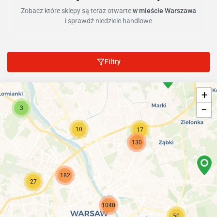
Zobacz które sklepy są teraz otwarte
w mieście Warszawa
i sprawdź niedziele handlowe
Filtry
+
−
3
10
17
130
182
27
1040
50