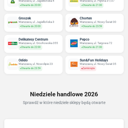
Warszawa, ul. Jagiellońska 4
Warszawa, ul. Piękna 31/37
Otwarte do 20:00
Otwarte do 21:00
Groszek
Chorten
Warszawa, ul. Jagiellońska 3
Warszawa, ul. Nowy Świat 30
Otwarte do 20:00
Otwarte do 23:59
Delikatesy Centrum
Pepco
Warszawa, ul. Grochowska 355
Warszawa, ul. Targowa 72
Otwarte do 22:00
Otwarte do 21:00
Odido
Sun&Fun Holidays
Warszawa, ul. Nowolipie 23
Warszawa, ul. Nowy Świat 35
Otwarte do 23:59
Zamknięte
Niedziele handlowe 2026
Sprawdź w które niedziele sklepy będą otwarte