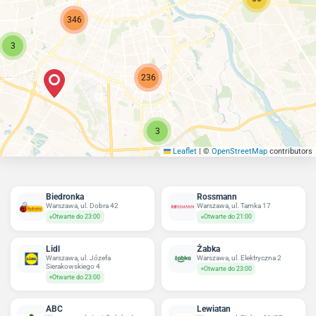
346
3
236
3
Leaflet
|
©
OpenStreetMap
contributors
Biedronka
Rossmann
Warszawa, ul. Dobra 42
Warszawa, ul. Tamka 17
Otwarte do 23:00
Otwarte do 21:00
Lidl
Żabka
Warszawa, ul. Józefa
Warszawa, ul. Elektryczna 2
Sierakowskiego 4
Otwarte do 23:00
Otwarte do 23:00
ABC
Lewiatan