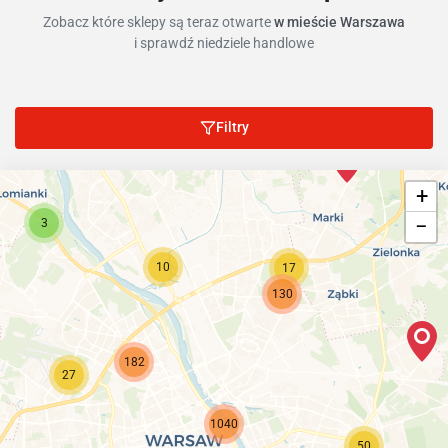
Zobacz które sklepy są teraz otwarte
w mieście Warszawa
i sprawdź niedziele handlowe
Filtry
+
−
3
10
17
130
182
27
1040
50