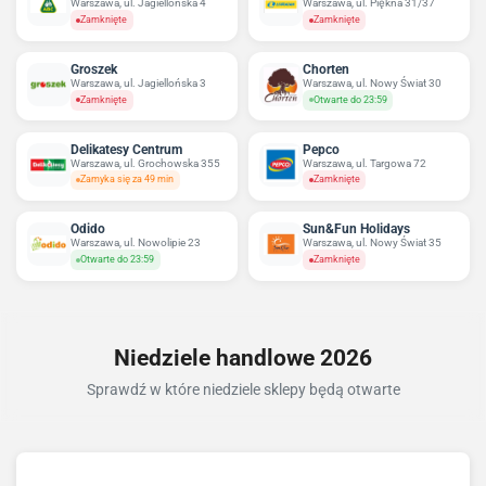
Warszawa, ul. Jagiellońska 4
Warszawa, ul. Piękna 31/37
Zamknięte
Zamknięte
Groszek
Chorten
Warszawa, ul. Jagiellońska 3
Warszawa, ul. Nowy Świat 30
Zamknięte
Otwarte do 23:59
Delikatesy Centrum
Pepco
Warszawa, ul. Grochowska 355
Warszawa, ul. Targowa 72
Zamyka się za 49 min
Zamknięte
Odido
Sun&Fun Holidays
Warszawa, ul. Nowolipie 23
Warszawa, ul. Nowy Świat 35
Otwarte do 23:59
Zamknięte
Niedziele handlowe 2026
Sprawdź w które niedziele sklepy będą otwarte