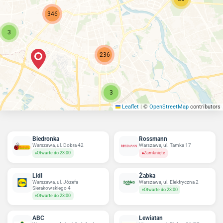
346
3
236
3
Leaflet
|
©
OpenStreetMap
contributors
Biedronka
Rossmann
Warszawa, ul. Dobra 42
Warszawa, ul. Tamka 17
Otwarte do 23:00
Zamknięte
Lidl
Żabka
Warszawa, ul. Józefa
Warszawa, ul. Elektryczna 2
Sierakowskiego 4
Otwarte do 23:00
Otwarte do 23:00
ABC
Lewiatan