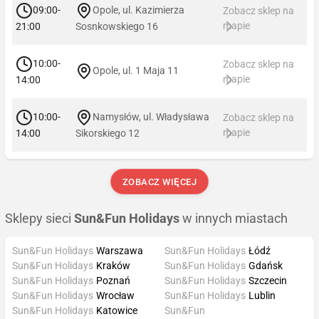
09:00-
Opole, ul. Kazimierza
Zobacz sklep na
mapie
21:00
Sosnkowskiego 16
10:00-
Zobacz sklep na
Opole, ul. 1 Maja 11
mapie
14:00
10:00-
Namysłów, ul. Władysława
Zobacz sklep na
mapie
14:00
Sikorskiego 12
ZOBACZ WIĘCEJ
Sklepy sieci
Sun&Fun Holidays
w innych miastach
Sun&Fun Holidays
Warszawa
Sun&Fun Holidays
Łódź
Sun&Fun Holidays
Kraków
Sun&Fun Holidays
Gdańsk
Sun&Fun Holidays
Poznań
Sun&Fun Holidays
Szczecin
Sun&Fun Holidays
Wrocław
Sun&Fun Holidays
Lublin
Sun&Fun Holidays
Katowice
Sun&Fun