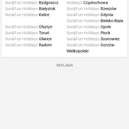
Sun&Fun Holidays
Bydgoszcz
Holidays
Częstochowa
Sun&Fun Holidays
Białystok
Sun&Fun Holidays
Rzeszów
Sun&Fun Holidays
Kielce
Sun&Fun Holidays
Gdynia
Sun&Fun Holidays
Bielsko-Biała
Sun&Fun Holidays
Olsztyn
Sun&Fun Holidays
Opole
Sun&Fun Holidays
Toruń
Sun&Fun Holidays
Płock
Sun&Fun Holidays
Gliwice
Sun&Fun Holidays
Sosnowiec
Sun&Fun Holidays
Radom
Sun&Fun Holidays
Gorzów
Wielkopolski
REKLAMA