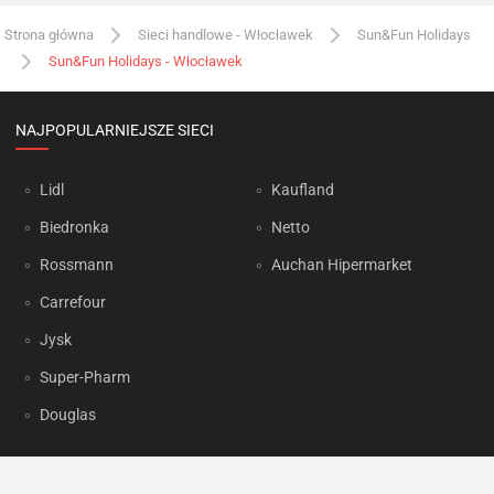
Strona główna
Sieci handlowe - Włocławek
Sun&Fun Holidays
Sun&Fun Holidays - Włocławek
NAJPOPULARNIEJSZE SIECI
Lidl
Kaufland
Biedronka
Netto
Rossmann
Auchan Hipermarket
Carrefour
Jysk
Super-Pharm
Douglas
OKAZJUM.PL