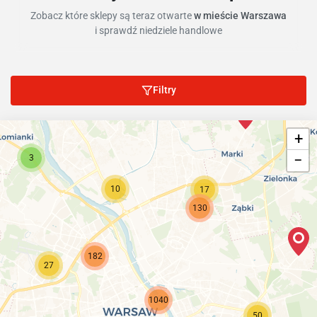
Zobacz które sklepy są teraz otwarte
w mieście Warszawa
i sprawdź niedziele handlowe
Filtry
+
−
3
10
17
130
182
27
1040
50