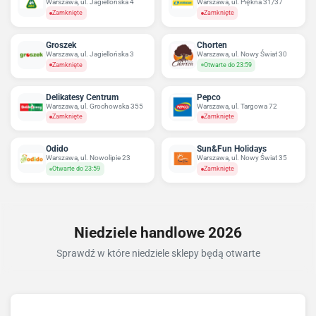
Warszawa, ul. Jagiellońska 4
Warszawa, ul. Piękna 31/37
Zamknięte
Zamknięte
Groszek
Chorten
Warszawa, ul. Jagiellońska 3
Warszawa, ul. Nowy Świat 30
Zamknięte
Otwarte do 23:59
Delikatesy Centrum
Pepco
Warszawa, ul. Grochowska 355
Warszawa, ul. Targowa 72
Zamknięte
Zamknięte
Odido
Sun&Fun Holidays
Warszawa, ul. Nowolipie 23
Warszawa, ul. Nowy Świat 35
Otwarte do 23:59
Zamknięte
Niedziele handlowe 2026
Sprawdź w które niedziele sklepy będą otwarte