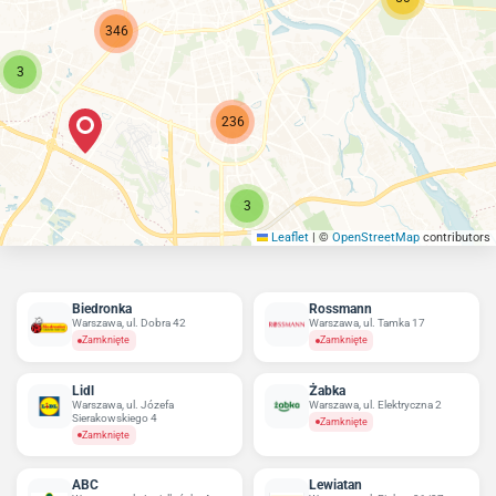
346
3
236
3
Leaflet
|
©
OpenStreetMap
contributors
Biedronka
Rossmann
Warszawa, ul. Dobra 42
Warszawa, ul. Tamka 17
Zamknięte
Zamknięte
Lidl
Żabka
Warszawa, ul. Józefa
Warszawa, ul. Elektryczna 2
Sierakowskiego 4
Zamknięte
Zamknięte
ABC
Lewiatan