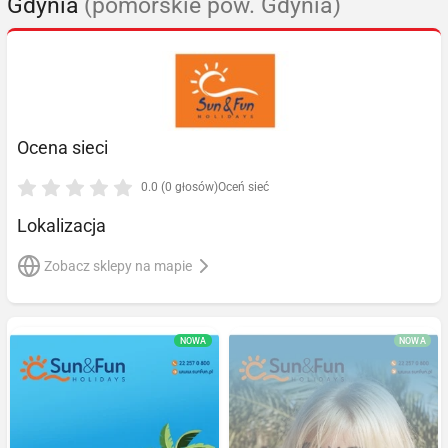
Gdynia
(pomorskie pow. Gdynia)
Ocena sieci
0.0 (0 głosów)
Oceń sieć
Lokalizacja
Zobacz sklepy na mapie
NOWA
NOWA