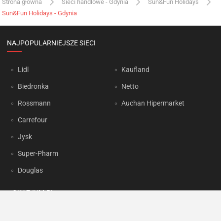
Strona główna
Sieci handlowe - Gdynia
Sun&Fun Holidays
Sun&Fun Holidays - Gdynia
NAJPOPULARNIEJSZE SIECI
Lidl
Kaufland
Biedronka
Netto
Rossmann
Auchan Hipermarket
Carrefour
Jysk
Super-Pharm
Douglas
OKAZJUM.PL
Kontakt
Reklama
Prywatność