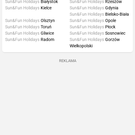
Sun&Fun Holidays
Białystok
Sun&Fun Holidays
Rzeszów
Sun&Fun Holidays
Kielce
Sun&Fun Holidays
Gdynia
Sun&Fun Holidays
Bielsko-Biała
Sun&Fun Holidays
Olsztyn
Sun&Fun Holidays
Opole
Sun&Fun Holidays
Toruń
Sun&Fun Holidays
Płock
Sun&Fun Holidays
Gliwice
Sun&Fun Holidays
Sosnowiec
Sun&Fun Holidays
Radom
Sun&Fun Holidays
Gorzów
Wielkopolski
REKLAMA