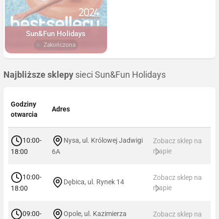
Sun&Fun Holidays
Zakończona
Najbliższe sklepy
sieci Sun&Fun Holidays
Godziny
Adres
otwarcia
10:00-
Nysa, ul. Królowej Jadwigi
Zobacz sklep na
mapie
18:00
6A
10:00-
Zobacz sklep na
Dębica, ul. Rynek 14
mapie
18:00
09:00-
Opole, ul. Kazimierza
Zobacz sklep na