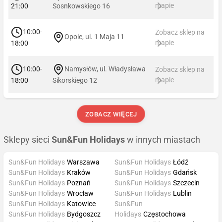
mapie
21:00
Sosnkowskiego 16
10:00-
Zobacz sklep na
Opole, ul. 1 Maja 11
mapie
18:00
10:00-
Namysłów, ul. Władysława
Zobacz sklep na
mapie
18:00
Sikorskiego 12
ZOBACZ WIĘCEJ
Sklepy sieci
Sun&Fun Holidays
w innych miastach
Sun&Fun Holidays
Warszawa
Sun&Fun Holidays
Łódź
Sun&Fun Holidays
Kraków
Sun&Fun Holidays
Gdańsk
Sun&Fun Holidays
Poznań
Sun&Fun Holidays
Szczecin
Sun&Fun Holidays
Wrocław
Sun&Fun Holidays
Lublin
Sun&Fun Holidays
Katowice
Sun&Fun
Sun&Fun Holidays
Bydgoszcz
Holidays
Częstochowa