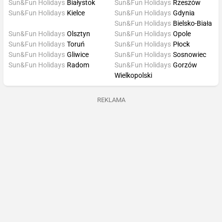
Sun&Fun Holidays
Białystok
Sun&Fun Holidays
Rzeszów
Sun&Fun Holidays
Kielce
Sun&Fun Holidays
Gdynia
Sun&Fun Holidays
Bielsko-Biała
Sun&Fun Holidays
Olsztyn
Sun&Fun Holidays
Opole
Sun&Fun Holidays
Toruń
Sun&Fun Holidays
Płock
Sun&Fun Holidays
Gliwice
Sun&Fun Holidays
Sosnowiec
Sun&Fun Holidays
Radom
Sun&Fun Holidays
Gorzów
Wielkopolski
REKLAMA