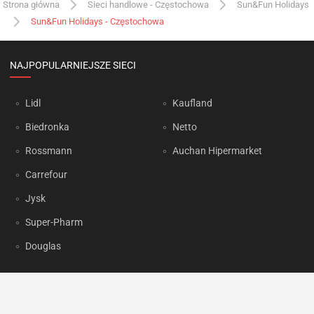
Strona główna
Sieci handlowe - Częstochowa
Sun&Fun Holidays
Sun&Fun Holidays - Częstochowa
NAJPOPULARNIEJSZE SIECI
Lidl
Kaufland
Biedronka
Netto
Rossmann
Auchan Hipermarket
Carrefour
Jysk
Super-Pharm
Douglas
OKAZJUM.PL