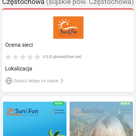
Częstochowa
(śląskie pow. Częstochowa)
Ocena sieci
0.0 (0 głosów)
Oceń sieć
Lokalizacja
Zobacz sklepy na mapie
NOWA
NOWA