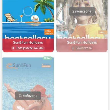
Sun&Fun Holidays
Sun&Fun Holidays
Trwa jeszcze 147 dni
Zakończona
NOWA