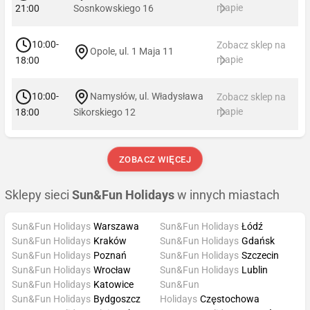
mapie
21:00
Sosnkowskiego 16
10:00-
Zobacz sklep na
Opole, ul. 1 Maja 11
mapie
18:00
10:00-
Namysłów, ul. Władysława
Zobacz sklep na
mapie
18:00
Sikorskiego 12
ZOBACZ WIĘCEJ
Sklepy sieci
Sun&Fun Holidays
w innych miastach
Sun&Fun Holidays
Warszawa
Sun&Fun Holidays
Łódź
Sun&Fun Holidays
Kraków
Sun&Fun Holidays
Gdańsk
Sun&Fun Holidays
Poznań
Sun&Fun Holidays
Szczecin
Sun&Fun Holidays
Wrocław
Sun&Fun Holidays
Lublin
Sun&Fun Holidays
Katowice
Sun&Fun
Sun&Fun Holidays
Bydgoszcz
Holidays
Częstochowa