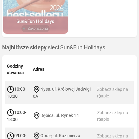
Sun&Fun Holidays
Zakończona
Najbliższe sklepy
sieci Sun&Fun Holidays
Godziny
Adres
otwarcia
10:00-
Nysa, ul. Królowej Jadwigi
Zobacz sklep na
mapie
18:00
6A
10:00-
Zobacz sklep na
Dębica, ul. Rynek 14
mapie
18:00
09:00-
Opole, ul. Kazimierza
Zobacz sklep na