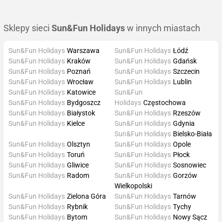
Sklepy sieci
Sun&Fun Holidays
w innych miastach
Sun&Fun Holidays
Warszawa
Sun&Fun Holidays
Łódź
Sun&Fun Holidays
Kraków
Sun&Fun Holidays
Gdańsk
Sun&Fun Holidays
Poznań
Sun&Fun Holidays
Szczecin
Sun&Fun Holidays
Wrocław
Sun&Fun Holidays
Lublin
Sun&Fun Holidays
Katowice
Sun&Fun
Sun&Fun Holidays
Bydgoszcz
Holidays
Częstochowa
Sun&Fun Holidays
Białystok
Sun&Fun Holidays
Rzeszów
Sun&Fun Holidays
Kielce
Sun&Fun Holidays
Gdynia
Sun&Fun Holidays
Bielsko-Biała
Sun&Fun Holidays
Olsztyn
Sun&Fun Holidays
Opole
Sun&Fun Holidays
Toruń
Sun&Fun Holidays
Płock
Sun&Fun Holidays
Gliwice
Sun&Fun Holidays
Sosnowiec
Sun&Fun Holidays
Radom
Sun&Fun Holidays
Gorzów
Wielkopolski
Sun&Fun Holidays
Zielona Góra
Sun&Fun Holidays
Tarnów
Sun&Fun Holidays
Rybnik
Sun&Fun Holidays
Tychy
Sun&Fun Holidays
Bytom
Sun&Fun Holidays
Nowy Sącz