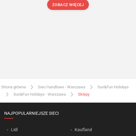
ZOBACZ WIĘCEJ
Strona główna
Sieci handlowe - Warszawa
Sun&Fun Holidays
Sun&Fun Holidays - Warszawa
Sklepy
NAJPOPULARNIEJSZE SIECI
Lidl
Kaufland