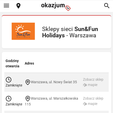
Sklepy sieci
Sun&Fun
Holidays
- Warszawa
Godziny
Adres
otwarcia
Zobacz sklep
Warszawa, ul. Nowy Świat 35
na mapie
Zamknięte
Warszawa, ul. Marszałkowska
Zobacz sklep
na mapie
Zamknięte
115