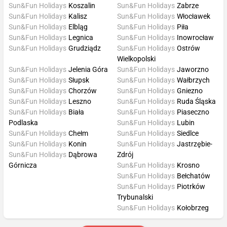
Sun&Fun Holidays
Koszalin
Sun&Fun Holidays
Zabrze
Sun&Fun Holidays
Kalisz
Sun&Fun Holidays
Włocławek
Sun&Fun Holidays
Elbląg
Sun&Fun Holidays
Piła
Sun&Fun Holidays
Legnica
Sun&Fun Holidays
Inowrocław
Sun&Fun Holidays
Grudziądz
Sun&Fun Holidays
Ostrów
Wielkopolski
Sun&Fun Holidays
Jelenia Góra
Sun&Fun Holidays
Jaworzno
Sun&Fun Holidays
Słupsk
Sun&Fun Holidays
Wałbrzych
Sun&Fun Holidays
Chorzów
Sun&Fun Holidays
Gniezno
Sun&Fun Holidays
Leszno
Sun&Fun Holidays
Ruda Śląska
Sun&Fun Holidays
Biała
Sun&Fun Holidays
Piaseczno
Podlaska
Sun&Fun Holidays
Lubin
Sun&Fun Holidays
Chełm
Sun&Fun Holidays
Siedlce
Sun&Fun Holidays
Konin
Sun&Fun Holidays
Jastrzębie-
Sun&Fun Holidays
Dąbrowa
Zdrój
Górnicza
Sun&Fun Holidays
Krosno
Sun&Fun Holidays
Bełchatów
Sun&Fun Holidays
Piotrków
Trybunalski
Sun&Fun Holidays
Kołobrzeg