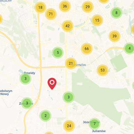
36
29
18
8
71
15
42
39
4
66
5
21
53
3
3
3
2
7
24