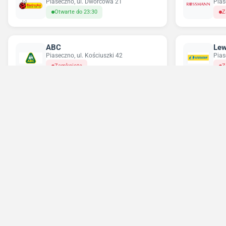
Piaseczno, ul. Dworcowa 21
Pias
Otwarte do 23:30
Z
ABC
Lew
Piaseczno, ul. Kościuszki 42
Pias
Zamknięte
Z
Chorten
Del
Piaseczno, ul. Powstańców Warszawy 8
Pias
Otwarte do 22:00
O