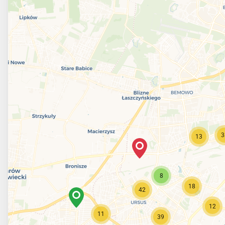
3
13
8
18
42
12
11
39