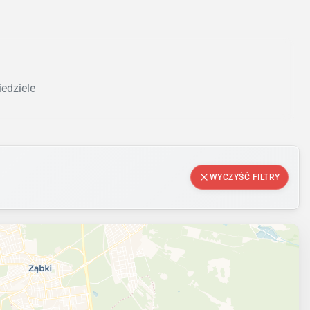
iedziele
WYCZYŚĆ FILTRY