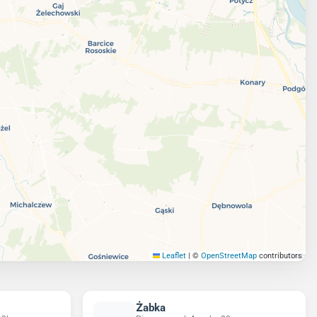
Leaflet
|
©
OpenStreetMap
contributors
Żabka