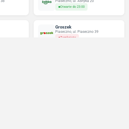
 3b
Piaseczno, ul. Asnyka 20
Otwarte do 23:00
Groszek
Piaseczno, ul. Piaseczno 39
Zamknięte
Odido
 37
Piskórka, ul. Główna 52
Otwarte do 21:00