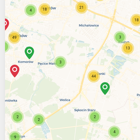
21
18
4
18
3
49
8
13
3
44
2
2
2
4
9