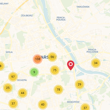
56
108
34
8
75
9
97
29
25
78
44
37
40
37