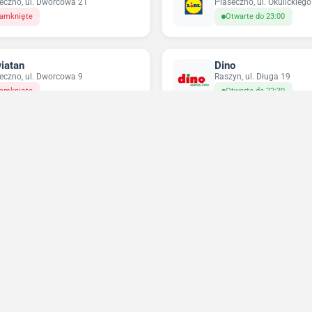
eczno, ul. Dworcowa 21
Piaseczno, ul. Okulickiego
amknięte
Otwarte do 23:00
iatan
Dino
eczno, ul. Dworcowa 9
Raszyn, ul. Długa 19
amknięte
Otwarte do 22:30
ikatesy Centrum
Pepco
eczno, ul. Pod Bateriami 4
Piaseczno, ul. Kościuszki
twarte do 22:00
Zamknięte
Niedziele handlowe 2026
Sprawdź w które niedziele sklepy będą otwarte