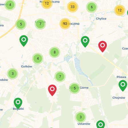
12
4
33
6
12
92
7
5
8
4
3
7
5
3