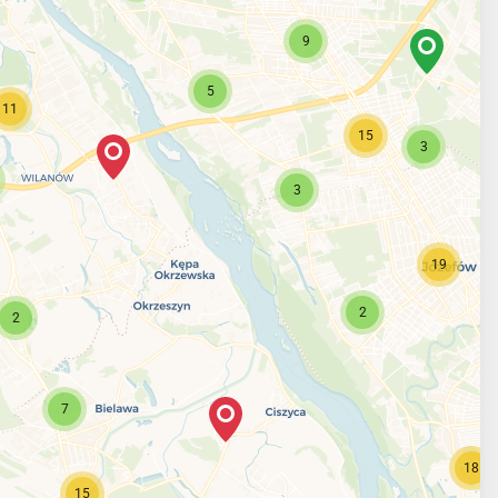
9
5
11
15
3
3
19
2
2
7
18
15