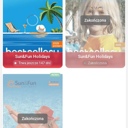
Sun&Fun Holidays
Sun&Fun Holidays
Trwa jeszcze 147 dni
Zakończona
NOWA