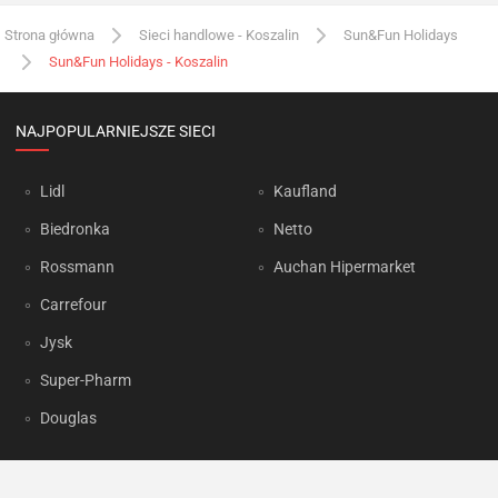
Strona główna
Sieci handlowe - Koszalin
Sun&Fun Holidays
Sun&Fun Holidays - Koszalin
NAJPOPULARNIEJSZE SIECI
Lidl
Kaufland
Biedronka
Netto
Rossmann
Auchan Hipermarket
Carrefour
Jysk
Super-Pharm
Douglas
OKAZJUM.PL