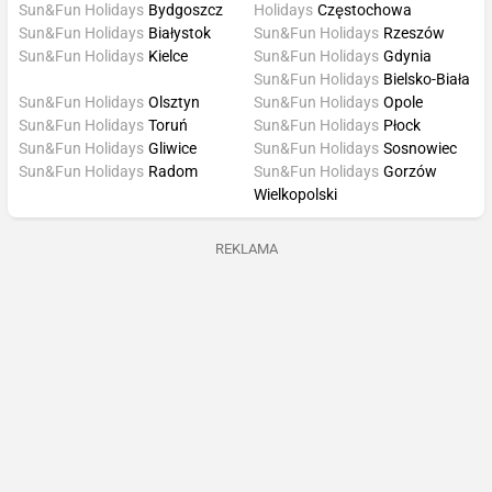
Sun&Fun Holidays
Bydgoszcz
Holidays
Częstochowa
Sun&Fun Holidays
Białystok
Sun&Fun Holidays
Rzeszów
Sun&Fun Holidays
Kielce
Sun&Fun Holidays
Gdynia
Sun&Fun Holidays
Bielsko-Biała
Sun&Fun Holidays
Olsztyn
Sun&Fun Holidays
Opole
Sun&Fun Holidays
Toruń
Sun&Fun Holidays
Płock
Sun&Fun Holidays
Gliwice
Sun&Fun Holidays
Sosnowiec
Sun&Fun Holidays
Radom
Sun&Fun Holidays
Gorzów
Wielkopolski
REKLAMA