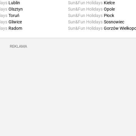
days
Lublin
Sun&Fun Holidays
Kielce
days
Olsztyn
Sun&Fun Holidays
Opole
days
Toruń
Sun&Fun Holidays
Płock
days
Gliwice
Sun&Fun Holidays
Sosnowiec
days
Radom
Sun&Fun Holidays
Gorzów Wielkopo
REKLAMA