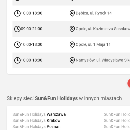
10:00-18:00
Dębica, ul. Rynek 14
09:00-21:00
Opole, ul. Kazimierza Sosnko
10:00-18:00
Opole, ul. 1 Maja 11
10:00-18:00
Namysłów, ul. Władysława Sik
Sklepy sieci
Sun&Fun Holidays
w innych miastach
Sun&Fun Holidays
Warszawa
Sun&Fun Holi
Sun&Fun Holidays
Kraków
Sun&Fun Holi
Sun&Fun Holidays
Poznań
Sun&Fun Holi