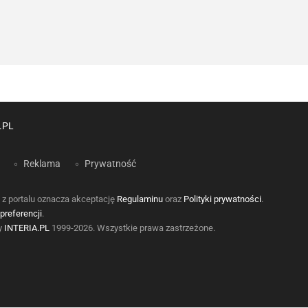
.PL
Reklama
Prywatność
 z portalu oznacza akceptację
Regulaminu
oraz
Polityki prywatności
.
preferencji
.
by
INTERIA.PL
1999-2026. Wszystkie prawa zastrzeżone.