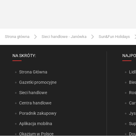
Strona główna
Sieci handlowe - Janówka
Sun&Fun Holidays
NA SKRÓTY:
NAJPO
Strona Główna
Lidl
Gazetki promocyjne
Bie
Sieci handlowe
Ro
Centra handlowe
Car
Poradnik zakupowy
Jys
Aplikacja mobilna
Sup
Okazjum w Polsce
Dou